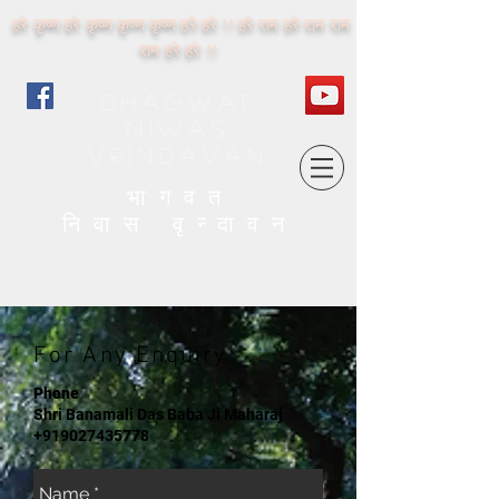
हरे कृष्ण हरे कृष्ण कृष्ण कृष्ण हरे हरे !! हरे राम हरे राम राम
राम हरे हरे !!
BhaG
wat
Niwas
vrindavan
भागवत
निवास वृन्दावन
For Any Enquiry
Phone
Shri Banamali Das Baba Ji Maharaj
+919027435778